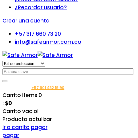
¿Recordar usuario?
Crear una cuenta
+57 317 660 73 20
info@safearmor.com.co
Llámanos:
+57 601 432 19 90
Carrito
items
0
:
$0
Carrito vacio!
Producto
actulizar
Ir a carrito
pagar
pagar