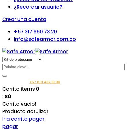
¿Recordar usuario?
Crear una cuenta
+57 317 660 73 20
info@safearmor.com.co
Llámanos:
+57 601 432 19 90
Carrito
items
0
:
$0
Carrito vacio!
Producto
actulizar
Ir a carrito
pagar
pagar